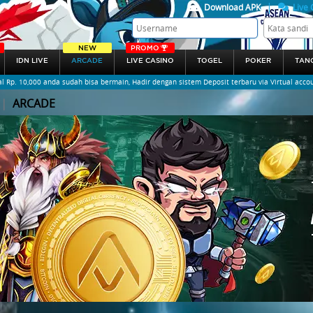
|
Download APK
Live 
NEW
PROMO
IDN LIVE
ARCADE
LIVE CASINO
TOGEL
POKER
TAN
00 anda sudah bisa bermain, Hadir dengan sistem Deposit terbaru via Virtual account (
ARCADE