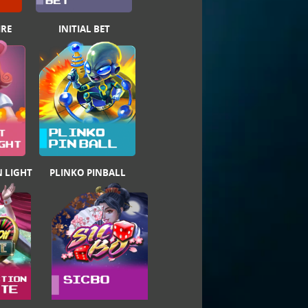
IRE
INITIAL BET
N LIGHT
PLINKO PINBALL