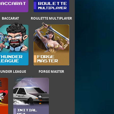
BACCARAT
ROULETTE MULTIPLAYER
UNDER LEAGUE
FORGE MASTER