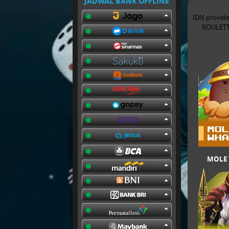
JADWAL BANK OFFLINE
IDN provide
ROULETT
MOLE